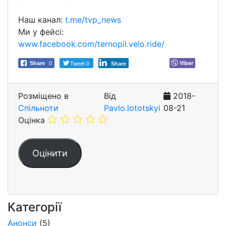
Наш канал:
t.me/tvp_news
Ми у фейсі:
www.facebook.com/ternopil.velo.ride/
Tweet 0
Viber
Share
0
Share
Розміщено в
Від
2018-
Спільноти
Pavlo.lototskyi
08-21
Оцінка
Категорії
Анонси
(5)