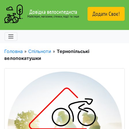
Довідка велосипедиста
Додати Своє!
Майстерні, магазини, стежки, події та інше
Головна
»
Спільноти
»
Тернопільські
велопокатушки