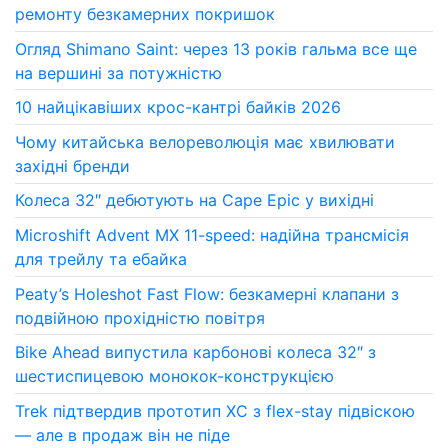
ремонту безкамерних покришок
Огляд Shimano Saint: через 13 років гальма все ще
на вершині за потужністю
10 найцікавіших крос-кантрі байків 2026
Чому китайська велореволюція має хвилювати
західні бренди
Колеса 32″ дебютують на Cape Epic у вихідні
Microshift Advent MX 11-speed: надійна трансмісія
для трейлу та ебайка
Peaty’s Holeshot Fast Flow: безкамерні клапани з
подвійною прохідністю повітря
Bike Ahead випустила карбонові колеса 32″ з
шестиспицевою монокок-конструкцією
Trek підтвердив прототип XC з flex-stay підвіскою
— але в продаж він не піде